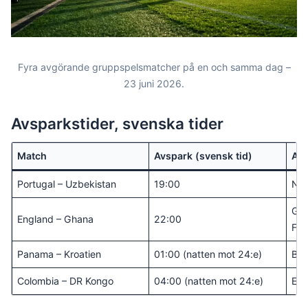
Fyra avgörande gruppspelsmatcher på en och samma dag –
23 juni 2026.
Avsparkstider, svenska tider
Match
Avspark (svensk tid)
Ar
Portugal – Uzbekistan
19:00
NRG
Gil
England – Ghana
22:00
Fox
Panama – Kroatien
01:00 (natten mot 24:e)
BMO
Colombia – DR Kongo
04:00 (natten mot 24:e)
Est