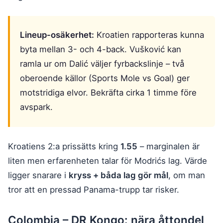
Lineup-osäkerhet:
Kroatien rapporteras kunna
byta mellan 3- och 4-back. Vušković kan
ramla ur om Dalić väljer fyrbackslinje – två
oberoende källor (Sports Mole vs Goal) ger
motstridiga elvor. Bekräfta cirka 1 timme före
avspark.
Kroatiens 2:a prissätts kring
1.55
– marginalen är
liten men erfarenheten talar för Modrićs lag. Värde
ligger snarare i
kryss + båda lag gör mål
, om man
tror att en pressad Panama-trupp tar risker.
Colombia – DR Kongo: nära åttondel