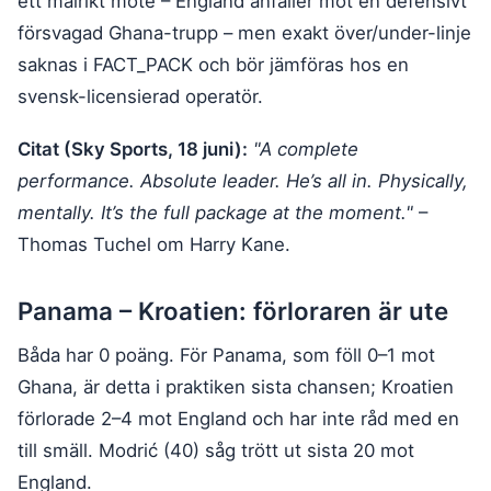
ett målrikt möte – England anfaller mot en defensivt
försvagad Ghana-trupp – men exakt över/under-linje
saknas i FACT_PACK och bör jämföras hos en
svensk-licensierad operatör.
Citat (Sky Sports, 18 juni):
"A complete
performance. Absolute leader. He’s all in. Physically,
mentally. It’s the full package at the moment."
–
Thomas Tuchel om Harry Kane.
Panama – Kroatien: förloraren är ute
Båda har 0 poäng. För Panama, som föll 0–1 mot
Ghana, är detta i praktiken sista chansen; Kroatien
förlorade 2–4 mot England och har inte råd med en
till smäll. Modrić (40) såg trött ut sista 20 mot
England.