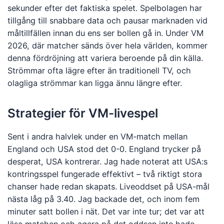
sekunder efter det faktiska spelet. Spelbolagen har
tillgång till snabbare data och pausar marknaden vid
måltillfällen innan du ens ser bollen gå in. Under VM
2026, där matcher sänds över hela världen, kommer
denna fördröjning att variera beroende på din källa.
Strömmar ofta lägre efter än traditionell TV, och
olagliga strömmar kan ligga ännu längre efter.
Strategier för VM-livespel
Sent i andra halvlek under en VM-match mellan
England och USA stod det 0-0. England trycker på
desperat, USA kontrerar. Jag hade noterat att USA:s
kontringsspel fungerade effektivt – två riktigt stora
chanser hade redan skapats. Liveoddset på USA-mål
nästa låg på 3.40. Jag backade det, och inom fem
minuter satt bollen i nät. Det var inte tur; det var att
läsa matchen och agera på det oddsen inte hade