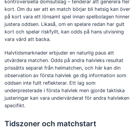
kontroversiella domsutslag – tenderar att generera fler
kort. Om du ser att en match börjar bli hetsig kan över
på kort vara ett lönsamt spel innan spelbolagen hinner
justera oddsen. Likaså, om en spelare redan har gult
kort och spelar riskfyllt, kan odds på hans utvisning
vara värd att backa.
Halvtidsmarknader erbjuder en naturlig paus att
utvärdera matchen. Odds på andra halvleks resultat
prissätts separat från helmatchen, och här kan din
observation av första halvlek ge dig information som
oddsen inte fullt reflekterar. Ett lag som
underpresterade i första halvlek men gjorde taktiska
justeringar kan vara undervärderat för andra halvleken
specifikt.
Tidszoner och matchstart