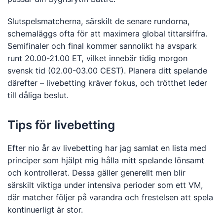
Slutspelsmatcherna, särskilt de senare rundorna,
schemaläggs ofta för att maximera global tittarsiffra.
Semifinaler och final kommer sannolikt ha avspark
runt 20.00-21.00 ET, vilket innebär tidig morgon
svensk tid (02.00-03.00 CEST). Planera ditt spelande
därefter – livebetting kräver fokus, och trötthet leder
till dåliga beslut.
Tips för livebetting
Efter nio år av livebetting har jag samlat en lista med
principer som hjälpt mig hålla mitt spelande lönsamt
och kontrollerat. Dessa gäller generellt men blir
särskilt viktiga under intensiva perioder som ett VM,
där matcher följer på varandra och frestelsen att spela
kontinuerligt är stor.