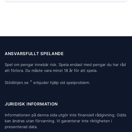
ANSVARSFULLT SPELANDE
Spel om pengar innebär risk. Spela endast med pengar du har råd
att förlora. Du måste vara minst 18 år för att spela.
Stödlinjen.se
erbjuder hjälp vid spelproblem.
JURIDISK INFORMATION
Informationen på denna sida utgör inte finansiell rådgivning. Odds
kan ändras utan förvarning. Vi garanterar inte riktigheten i
presenterad data.