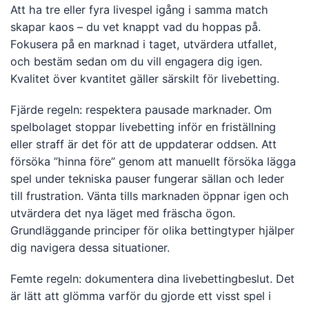
Att ha tre eller fyra livespel igång i samma match
skapar kaos – du vet knappt vad du hoppas på.
Fokusera på en marknad i taget, utvärdera utfallet,
och bestäm sedan om du vill engagera dig igen.
Kvalitet över kvantitet gäller särskilt för livebetting.
Fjärde regeln: respektera pausade marknader. Om
spelbolaget stoppar livebetting inför en friställning
eller straff är det för att de uppdaterar oddsen. Att
försöka ”hinna före” genom att manuellt försöka lägga
spel under tekniska pauser fungerar sällan och leder
till frustration. Vänta tills marknaden öppnar igen och
utvärdera det nya läget med fräscha ögon.
Grundläggande principer för olika bettingtyper hjälper
dig navigera dessa situationer.
Femte regeln: dokumentera dina livebettingbeslut. Det
är lätt att glömma varför du gjorde ett visst spel i