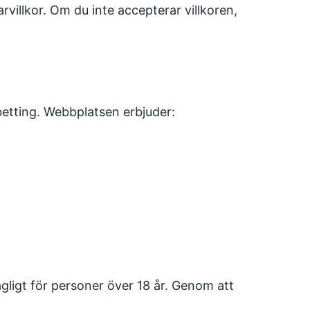
llkor. Om du inte accepterar villkoren,
betting. Webbplatsen erbjuder:
agligt för personer över 18 år. Genom att