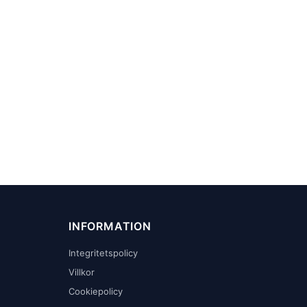
INFORMATION
Integritetspolicy
Villkor
Cookiepolicy