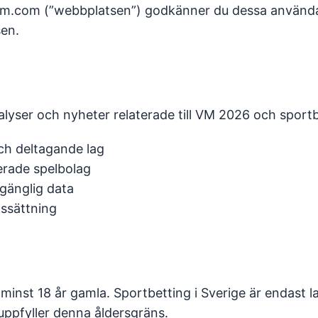
.com (”webbplatsen”) godkänner du dessa användarvi
sen.
nalyser och nyheter relaterade till VM 2026 och sport
och deltagande lag
erade spelbolag
lgänglig data
dssättning
 minst 18 år gamla. Sportbetting i Sverige är endast l
ppfyller denna åldersgräns.