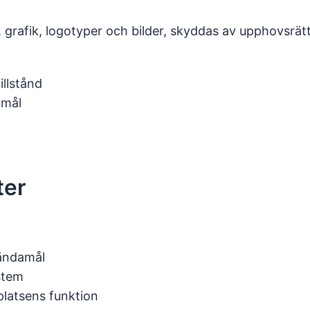
, grafik, logotyper och bilder, skyddas av upphovsrätt
illstånd
amål
ter
 ändamål
ystem
platsens funktion