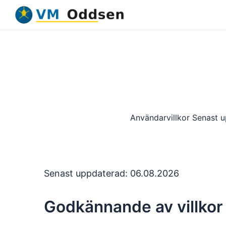
Användarvillkor Senast 
Senast uppdaterad:
06.08.2026
Godkännande av villkor